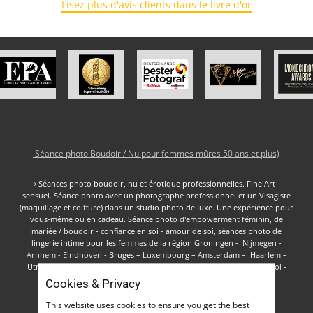
Lisez plus d'avis clients dans le livre d'or
Séance photo Boudoir / Nu pour femmes mûres 50 ans et plus)
« Séances photo boudoir, nu et érotique professionnelles. Fine Art -
sensuel. Séance photo avec un photographe professionnel et un ​Visagiste
(maquillage et coiffure) dans un studio photo de luxe. Une expérience pour
vous-même ou en cadeau. Séance photo d'empowerment féminin, de
mariée / boudoir - confiance en soi - amour de soi, séances photo de
lingerie intime pour les femmes de la région
Groningen
- ​
Nijmegen -
Arnhem - Eindhoven
- Bruges –
Luxembourg
–
Amsterdam
– Haarlem –
Utrecht – Venlo –
Rotterdam – La Haye
-
Bruxelles – Gand – Charleroi
-
Anvers
-
​Séance photo lingerie
Cookies & Privacy
Mentions légales Politique de confidentialité
This website uses cookies to ensure you get the best