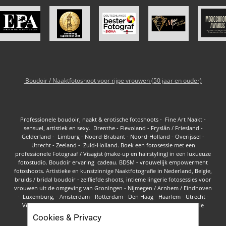
Boudoir / Naaktfotoshoot voor rijpe vrouwen (50 jaar en ouder)
Professionele boudoir, naakt & erotische fotoshoots - Fine Art Naakt -
sensuel, artistiek en sexy. Drenthe - Flevoland - Fryslân / Friesland -
Gelderland - Limburg - Noord-Brabant - Noord-Holland - Overijssel -
Utrecht - Zeeland - Zuid-Holland.
Boek een ​fotosessie​ met een
professionele Fotograaf / Visagist (make-up en hairstyling) in een luxueuze
fotostudio. Boudoir ervaring cadeau. BDSM - vrouwelijk empowerment
fotoshoots.
Artistieke en kunstzinnige Naaktfotografie
in Nederl​and, Belgie,
bruids / bridal boudoir - zelfliefde shoots, intieme lingerie fotosessies voor
vrouwen uit de omgeving van
Groningen -
Nijmegen / Arnhem / Eindhoven
-
Luxemburg
, -
Amsterdam
-
Rotterdam - Den Haag
- Haarlem - Utrecht -
Venlo en Brugge -
Brussel - Gent - Charleroi
-
Antwerpen
-
sfeervolle
lingerie foto's
-
curvy naaktfotografie plus-size vrouwen
Cookies & Privacy